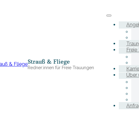
Ange
Traur
Freie
Strauß & Fliege
Redner:innen für Freie Trauungen
Karri
Über 
Anfr