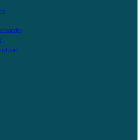
ung
Verwandte
g
nsfeiern