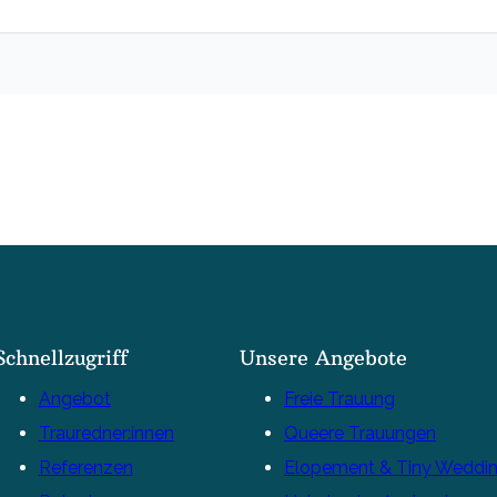
Schnellzugriff
Unsere Angebote
Angebot
Freie Trauung
Trauredner:innen
Queere Trauungen
Referenzen
Elopement & Tiny Weddi