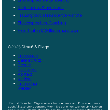
Eheversprechen-Erneuerung
Rede für das Standesamt
Trauung durch Freunde/Verwandte
Eheversprechen-Coaching
Freie Taufen & Willkommensfeiern
©2025 Strauß & Fliege
Impressum
Datenschutz
Gender
Disclaimer
Kontakt
Karriere
Trauredner
werden
Die mit Sternchen (*) gekennzeichneten Links sind Provisions-Links,
auch Affiliate-Links genannt. Wenn Sie auf einen solchen Link klicken