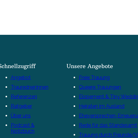
Schnellzugriff
Unsere Angebote
Angebot
Freie Trauung
Trauredner:innen
Queere Trauungen
Referenzen
Elopement & Tiny Weddi
Ratgeber
Heiraten im Ausland
Über uns
Eheversprechen-Erneuer
Podcast &
Rede für das Standesamt
Notizbuch
Trauung durch Freunde/