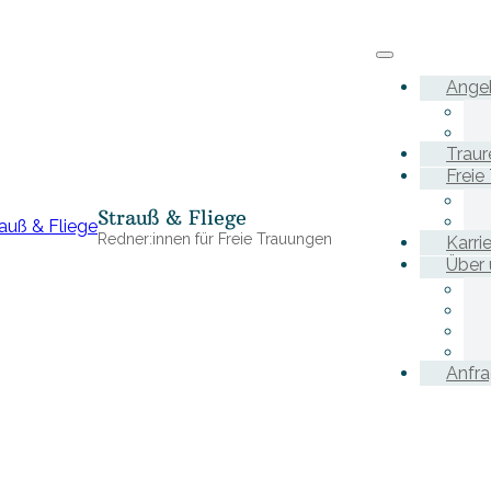
Ange
Traur
Freie
Strauß & Fliege
Redner:innen für Freie Trauungen
Karri
Über 
Anfr