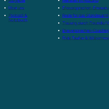
Ratgeber
Heiraten im Ausland
Über uns
Eheversprechen-Erneuer
Podcast &
Rede für das Standesamt
Notizbuch
Trauung durch Freunde/
Eheversprechen-Coachin
Freie Taufen & Willkomme