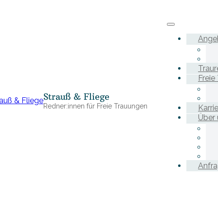
Ange
Traur
Freie
Strauß & Fliege
Redner:innen für Freie Trauungen
Karri
Über 
Anfr