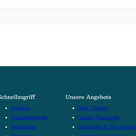
Schnellzugriff
Unsere Angebote
Angebot
Freie Trauung
Trauredner:innen
Queere Trauungen
Referenzen
Elopement & Tiny Weddi