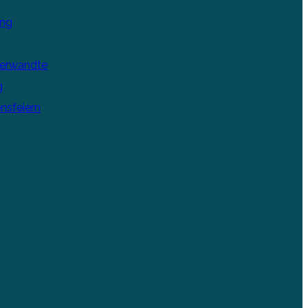
ung
Verwandte
g
nsfeiern