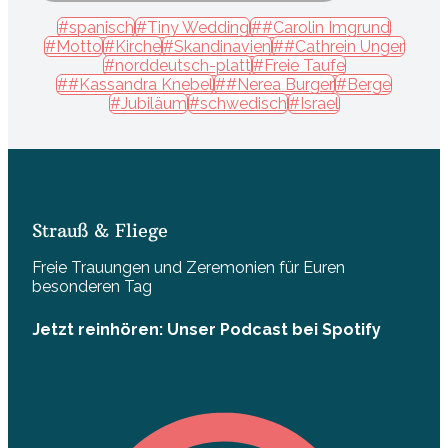
#spanisch
#Tiny Wedding
##Carolin Imgrund
#Motto
#Kirche
#Skandinavien
##Cathrein Unger
#norddeutsch-platt
#Freie Taufe
##Kassandra Knebel
##Nerea Burger
#Berge
#Jubiläum
#schwedisch
#Israel
Strauß & Fliege
Freie Trauungen und Zeremonien für Euren
besonderen Tag
Jetzt reinhören: Unser Podcast bei Spotify