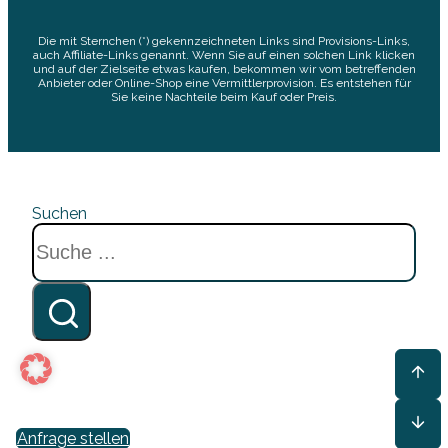
Die mit Sternchen (*) gekennzeichneten Links sind Provisions-Links,
auch Affiliate-Links genannt. Wenn Sie auf einen solchen Link klicken
und auf der Zielseite etwas kaufen, bekommen wir vom betreffenden
Anbieter oder Online-Shop eine Vermittlerprovision. Es entstehen für
Sie keine Nachteile beim Kauf oder Preis.
Suchen
Anfrage stellen