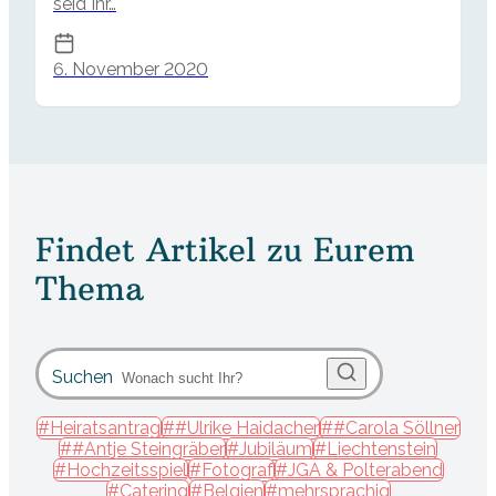
seid Ihr…
6. November 2020
Findet Artikel zu Eurem
Thema
Suchen
#Heiratsantrag
##Ulrike Haidacher
##Carola Söllner
##Antje Steingräber
#Jubiläum
#Liechtenstein
#Hochzeitsspiel
#Fotograf
#JGA & Polterabend
#Catering
#Belgien
#mehrsprachig