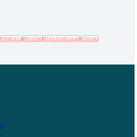
#Mallorca
#Kosten
#Hochzeitsspiel
#Allgäu
ng