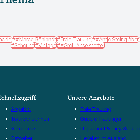
achig
##Marco Böhlandt
#Freie Trauung
##Antje Steingräber
#Scheune
#Vintage
##Gretl Anselstetter
Schnellzugriff
Unsere Angebote
Angebot
Freie Trauung
Trauredner:innen
Queere Trauungen
Referenzen
Elopement & Tiny Weddi
Ratgeber
Heiraten im Ausland