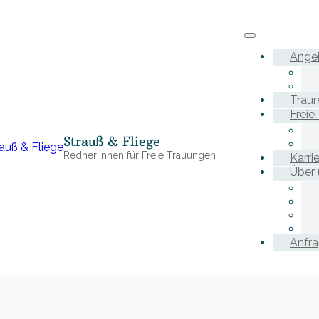
Ange
Traur
Freie
Strauß & Fliege
Redner:innen für Freie Trauungen
Karri
Über 
Anfr