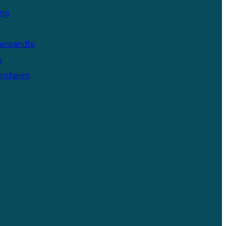
ung
Verwandte
g
nsfeiern