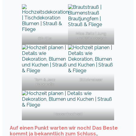
Mica Zeitz | Jung
und Wild design
Oh Ella
Tom & Jezz
Blitzkneisser
Fotografie
Haasenhochzeit
Auf einen Punkt warten wir noch! Das Beste
kommt ja bekanntlich zum Schluss
…