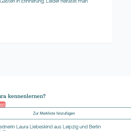
n Gästen in Erinnerung. Leider heiratet man
ura kennenlernen?
gen
Zur Merkliste hinzufügen