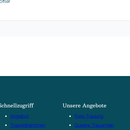
ffler
Schnellzugriff
Unsere Angebote
Angebot
Freie Trauung
Trauredner:innen
Queere Trauungen