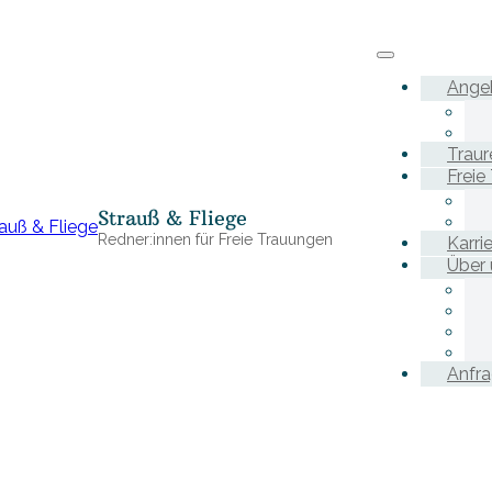
Ange
Traur
Freie
Strauß & Fliege
Redner:innen für Freie Trauungen
Karri
Über 
Anfr