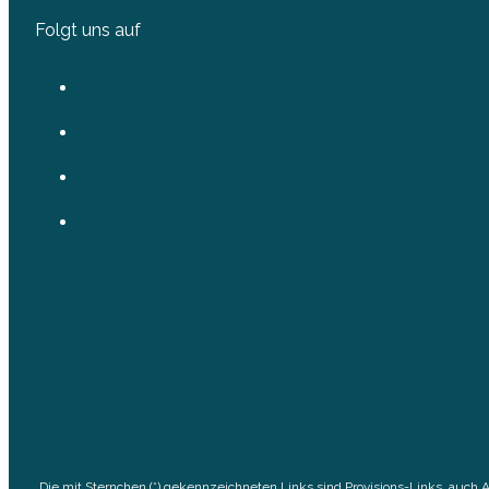
Folgt uns auf
Die mit Sternchen (*) gekennzeichneten Links sind Provisions-Links, auch 