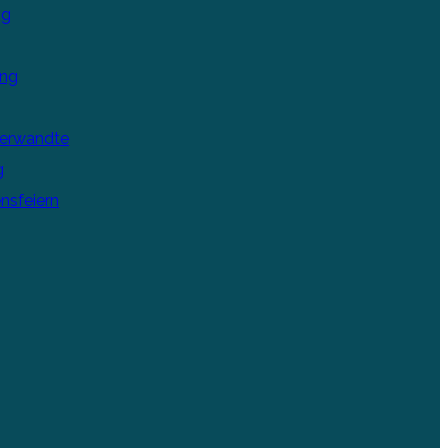
ng
ung
Verwandte
g
nsfeiern