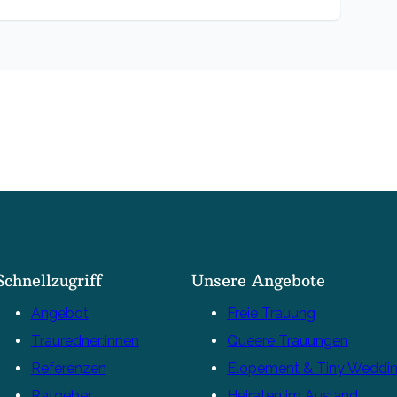
Schnellzugriff
Unsere Angebote
Angebot
Freie Trauung
Trauredner:innen
Queere Trauungen
Referenzen
Elopement & Tiny Weddi
Ratgeber
Heiraten im Ausland