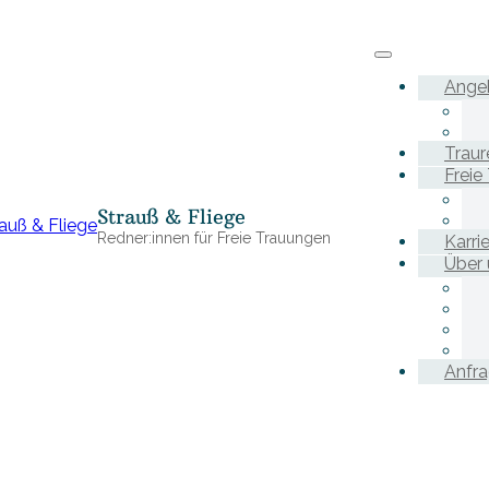
Ange
Traur
Freie
Strauß & Fliege
Redner:innen für Freie Trauungen
Karri
Über 
Anfr