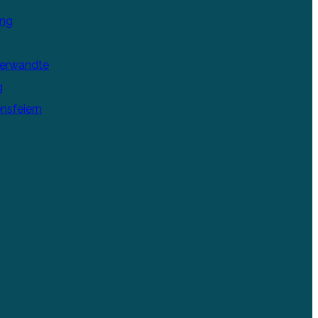
ung
Verwandte
g
nsfeiern