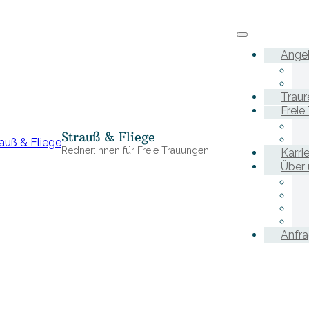
Ange
Traur
Freie
Strauß & Fliege
Redner:innen für Freie Trauungen
Karri
Über 
Anfr