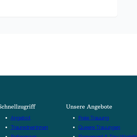
Schnellzugriff
Unsere Angebote
Angebot
Freie Trauung
Trauredner:innen
Queere Trauungen
Referenzen
Elopement & Tiny Weddi