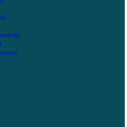
ung
Verwandte
g
nsfeiern