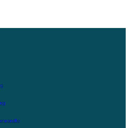
ng
ung
Verwandte