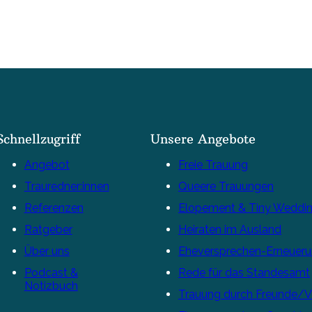
Schnellzugriff
Unsere Angebote
Angebot
Freie Trauung
Trauredner:innen
Queere Trauungen
Referenzen
Elopement & Tiny Weddi
Ratgeber
Heiraten im Ausland
Über uns
Eheversprechen-Erneuer
Podcast &
Rede für das Standesamt
Notizbuch
Trauung durch Freunde/