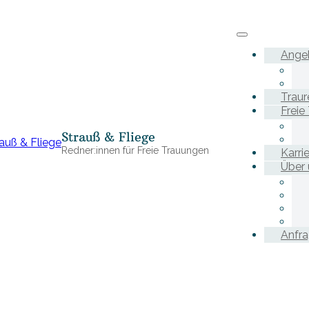
Ange
Traur
Freie
Strauß & Fliege
Redner:innen für Freie Trauungen
Karri
Über 
Anfr