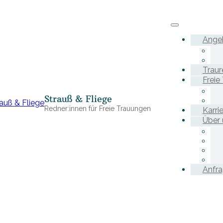
Ange
Traur
Freie
Strauß & Fliege
Redner:innen für Freie Trauungen
Karri
Über 
Anfr