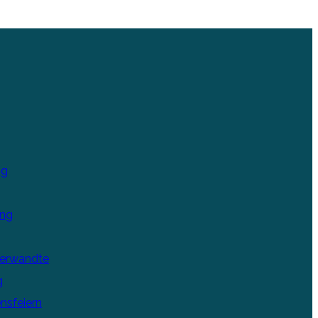
ng
ung
Verwandte
g
nsfeiern