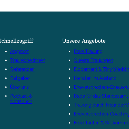
Schnellzugriff
Unsere Angebote
Angebot
Freie Trauung
Trauredner:innen
Queere Trauungen
Referenzen
Elopement & Tiny Weddi
Ratgeber
Heiraten im Ausland
Über uns
Eheversprechen-Erneuer
Podcast &
Rede für das Standesamt
Notizbuch
Trauung durch Freunde/
Eheversprechen-Coachin
Freie Taufen & Willkomme