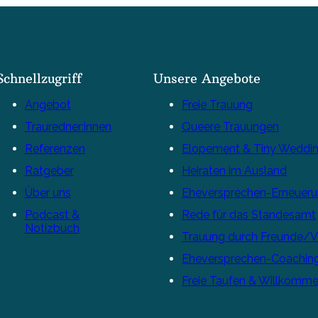
Schnellzugriff
Unsere Angebote
Angebot
Freie Trauung
Trauredner:innen
Queere Trauungen
Referenzen
Elopement & Tiny Weddi
Ratgeber
Heiraten im Ausland
Über uns
Eheversprechen-Erneuer
Podcast &
Rede für das Standesamt
Notizbuch
Trauung durch Freunde/
Eheversprechen-Coachin
Freie Taufen & Willkomme