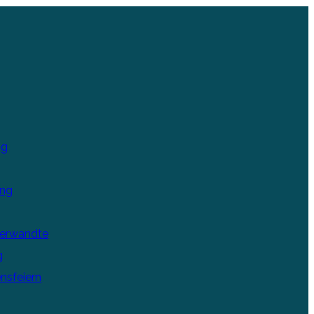
ng
ung
Verwandte
g
nsfeiern