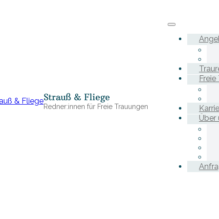
Ange
Traur
Freie
Strauß & Fliege
Redner:innen für Freie Trauungen
Karri
Über 
Anfr