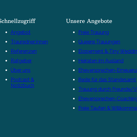
Schnellzugriff
Unsere Angebote
Angebot
Freie Trauung
Trauredner:innen
Queere Trauungen
Referenzen
Elopement & Tiny Weddi
Ratgeber
Heiraten im Ausland
Über uns
Eheversprechen-Erneuer
Podcast &
Rede für das Standesamt
Notizbuch
Trauung durch Freunde/
Eheversprechen-Coachin
Freie Taufen & Willkomme