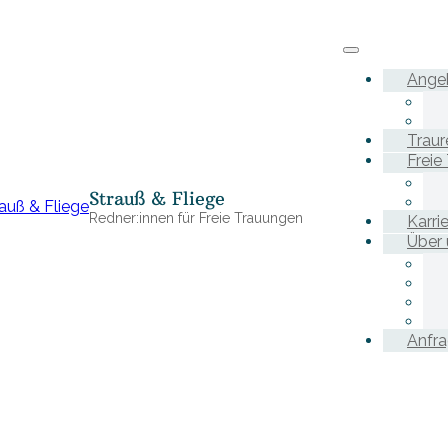
Ange
Traur
Freie
Strauß & Fliege
Redner:innen für Freie Trauungen
Karri
Über 
Anfr