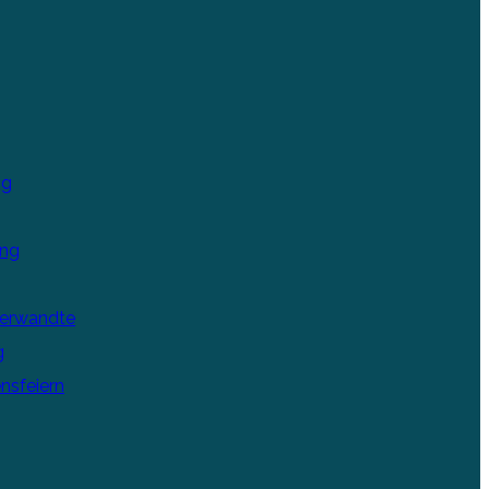
ng
ung
Verwandte
g
nsfeiern