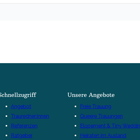
Schnellzugriff
Unsere Angebote
Angebot
Freie Trauung
Trauredner:innen
Queere Trauungen
Referenzen
Elopement & Tiny Weddi
Ratgeber
Heiraten im Ausland