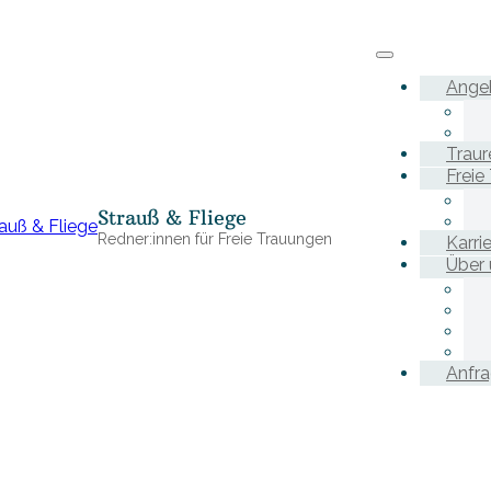
Ange
Traur
Freie
Strauß & Fliege
Redner:innen für Freie Trauungen
Karri
Über 
Anfr