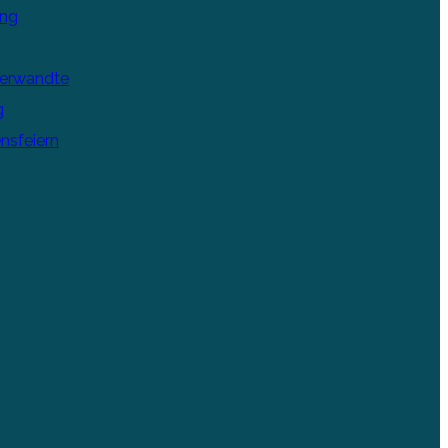
ung
Verwandte
g
nsfeiern