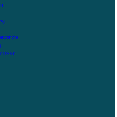
ng
ung
Verwandte
g
nsfeiern