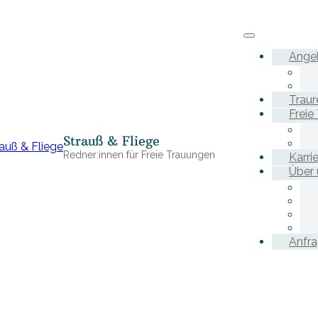
Ange
Traur
Freie
Strauß & Fliege
Redner:innen für Freie Trauungen
Karri
Über 
Anfr