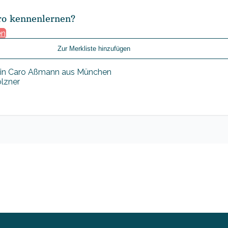
ro kennenlernen?
en
Zur Merkliste hinzufügen
olzner