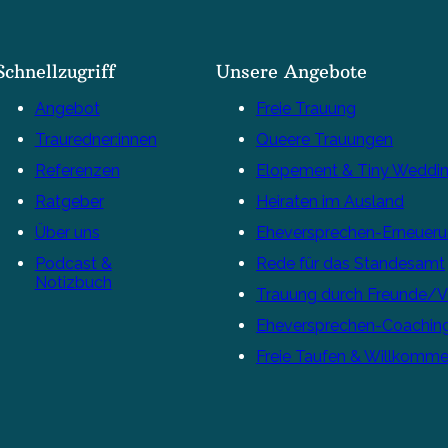
Schnellzugriff
Unsere Angebote
Angebot
Freie Trauung
Trauredner:innen
Queere Trauungen
Referenzen
Elopement & Tiny Weddi
Ratgeber
Heiraten im Ausland
Über uns
Eheversprechen-Erneuer
Podcast &
Rede für das Standesamt
Notizbuch
Trauung durch Freunde/
Eheversprechen-Coachin
Freie Taufen & Willkomme