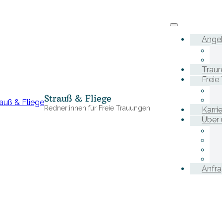
Ange
Traur
Freie
Strauß & Fliege
Redner:innen für Freie Trauungen
Karri
Über 
Anfr