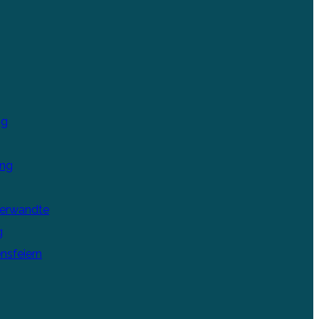
ng
ung
Verwandte
g
nsfeiern