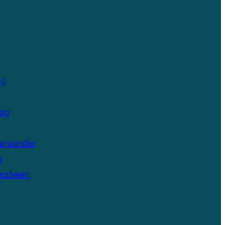
ng
ung
Verwandte
g
nsfeiern