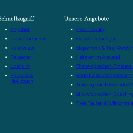
Schnellzugriff
Unsere Angebote
Angebot
Freie Trauung
Trauredner:innen
Queere Trauungen
Referenzen
Elopement & Tiny Weddi
Ratgeber
Heiraten im Ausland
Über uns
Eheversprechen-Erneuer
Podcast &
Rede für das Standesamt
Notizbuch
Trauung durch Freunde/
Eheversprechen-Coachin
Freie Taufen & Willkomme