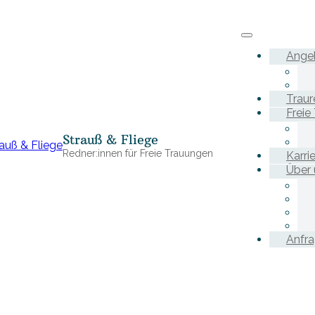
Ange
Traur
Freie
Strauß & Fliege
Redner:innen für Freie Trauungen
Karri
Über 
Anfr