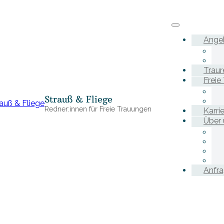
Ange
Traur
Freie
Strauß & Fliege
Redner:innen für Freie Trauungen
Karri
Über 
Anfr