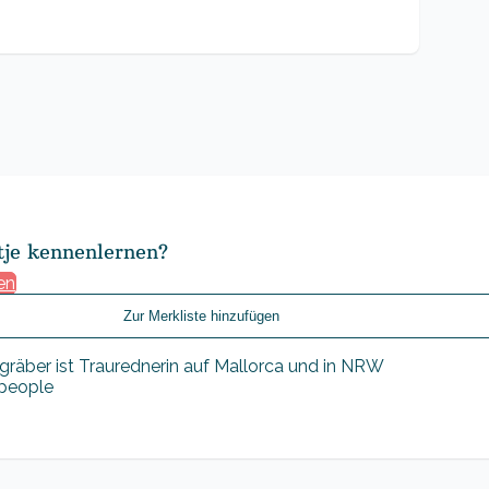
tje kennenlernen?
en
Zur Merkliste hinzufügen
epeople