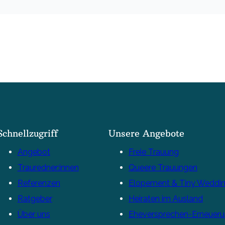
Schnellzugriff
Unsere Angebote
Angebot
Freie Trauung
Trauredner:innen
Queere Trauungen
Referenzen
Elopement & Tiny Weddi
Ratgeber
Heiraten im Ausland
Über uns
Eheversprechen-Erneuer