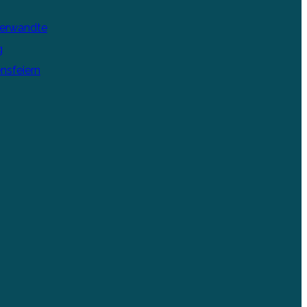
Verwandte
g
nsfeiern