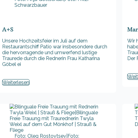
Schwarzbauer
A+S
Mar
Unsere Hochzeitsfeier im Juli auf dem
Wir 
Restaurantschiff Patio war insbesondere durch
habe
die hervorragende und umwerfend lustige
Trau
Traurede durch die Rednerin Frau Katharina
Der 
Göbel ei
Weit
Weiterlesen
Foto: Oleg Rostovtsev|Foto: