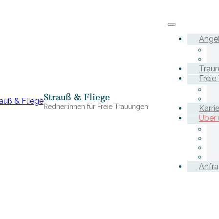
Ange
Traur
Freie
Strauß & Fliege
Redner:innen für Freie Trauungen
Karri
Über 
Anfr