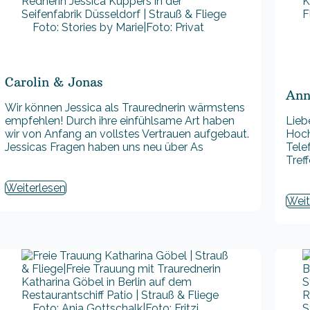
Foto: Stories by Marie|Foto: Privat
Carolin & Jonas
Ann
Wir können Jessica als Traurednerin wärmstens
empfehlen! Durch ihre einfühlsame Art haben
Lieb
wir von Anfang an vollstes Vertrauen aufgebaut.
Hoch
Jessicas Fragen haben uns neu über As
Tele
Tref
Weiterlesen
Weit
Foto: Anja Gottschalk|Foto: Fritzi