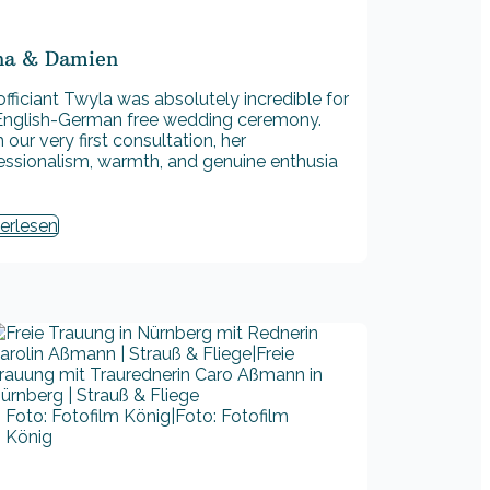
na & Damien
officiant Twyla was absolutely incredible for
English-German free wedding ceremony.
 our very first consultation, her
essionalism, warmth, and genuine enthusia
erlesen
Foto: Fotofilm König|Foto: Fotofilm
König