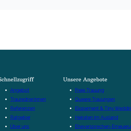
Schnellzugriff
Unsere Angebote
Angebot
Freie Trauung
Trauredner:innen
Queere Trauungen
Referenzen
Elopement & Tiny Weddi
Ratgeber
Heiraten im Ausland
Über uns
Eheversprechen-Erneuer