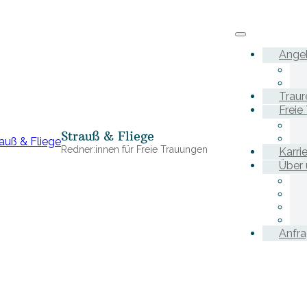
Ange
Traur
Freie
Strauß & Fliege
Redner:innen für Freie Trauungen
Karri
Über 
Anfr