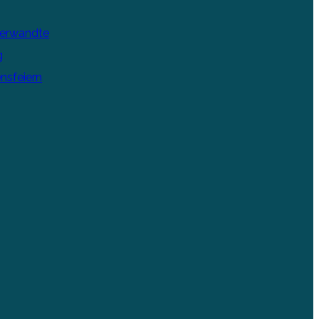
Verwandte
g
nsfeiern