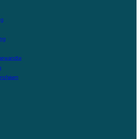
ng
ung
Verwandte
g
nsfeiern