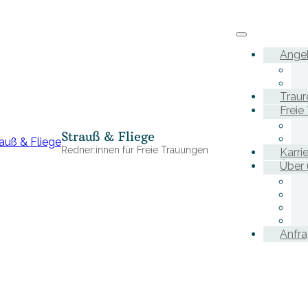
Ange
Traur
Freie
Strauß & Fliege
Redner:innen für Freie Trauungen
Karri
Über 
Anfr