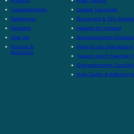
Angebot
Freie Trauung
Trauredner:innen
Queere Trauungen
Referenzen
Elopement & Tiny Weddi
Ratgeber
Heiraten im Ausland
Über uns
Eheversprechen-Erneuer
Podcast &
Rede für das Standesamt
Notizbuch
Trauung durch Freunde/
Eheversprechen-Coachin
Freie Taufen & Willkomme