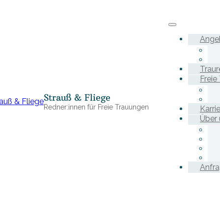
Ange
Traur
Freie
Strauß & Fliege
Redner:innen für Freie Trauungen
Karri
Über 
Anfr