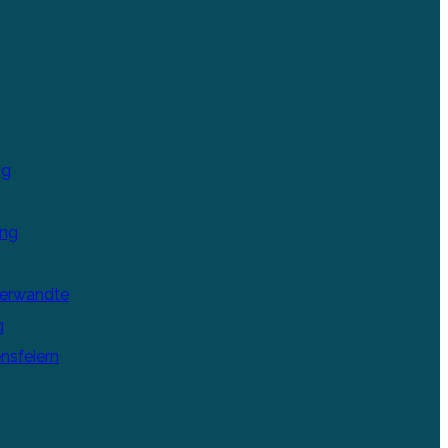
ng
ung
Verwandte
g
nsfeiern