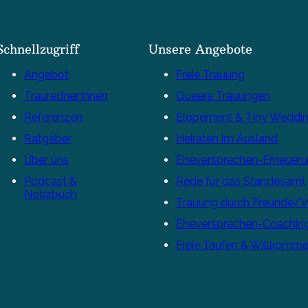
Schnellzugriff
Unsere Angebote
Angebot
Freie Trauung
Trauredner:innen
Queere Trauungen
Referenzen
Elopement & Tiny Weddi
Ratgeber
Heiraten im Ausland
Über uns
Eheversprechen-Erneuer
Podcast &
Rede für das Standesamt
Notizbuch
Trauung durch Freunde/
Eheversprechen-Coachin
Freie Taufen & Willkomme