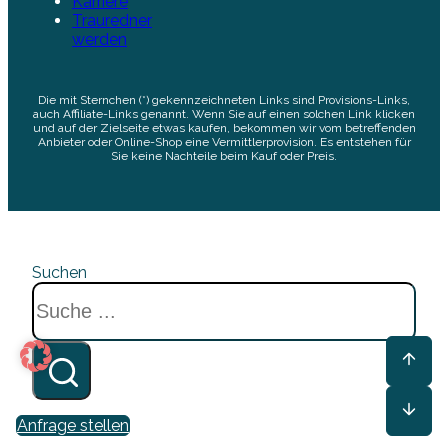
Karriere
Trauredner
werden
Die mit Sternchen (*) gekennzeichneten Links sind Provisions-Links,
auch Affiliate-Links genannt. Wenn Sie auf einen solchen Link klicken
und auf der Zielseite etwas kaufen, bekommen wir vom betreffenden
Anbieter oder Online-Shop eine Vermittlerprovision. Es entstehen für
Sie keine Nachteile beim Kauf oder Preis.
Suchen
Anfrage stellen