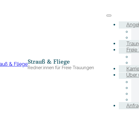
Ange
Traur
Freie
Strauß & Fliege
Redner:innen für Freie Trauungen
Karri
Über 
Anfr