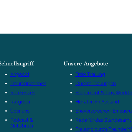
Schnellzugriff
Unsere Angebote
Angebot
Freie Trauung
Trauredner:innen
Queere Trauungen
Referenzen
Elopement & Tiny Weddi
Ratgeber
Heiraten im Ausland
Über uns
Eheversprechen-Erneuer
Podcast &
Rede für das Standesamt
Notizbuch
Trauung durch Freunde/