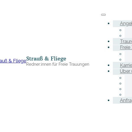
Ange
Traur
Freie
Strauß & Fliege
Redner:innen für Freie Trauungen
Karri
Über 
Anfr