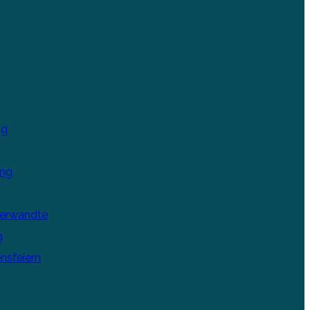
ng
ung
Verwandte
g
nsfeiern