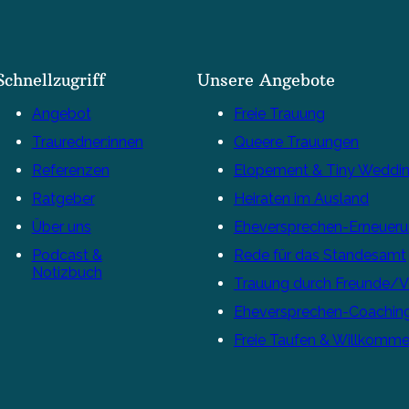
Schnellzugriff
Unsere Angebote
Angebot
Freie Trauung
Trauredner:innen
Queere Trauungen
Referenzen
Elopement & Tiny Weddi
Ratgeber
Heiraten im Ausland
Über uns
Eheversprechen-Erneuer
Podcast &
Rede für das Standesamt
Notizbuch
Trauung durch Freunde/
Eheversprechen-Coachin
Freie Taufen & Willkomme