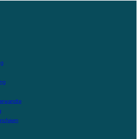
ng
ung
Verwandte
g
nsfeiern