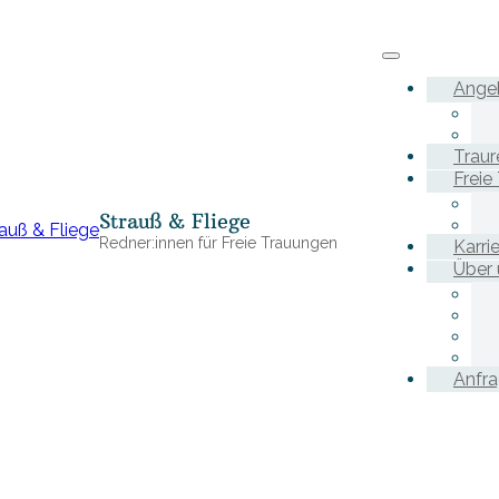
Ange
Traur
Freie
Strauß & Fliege
Redner:innen für Freie Trauungen
Karri
Über 
Anfr