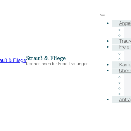
Ange
Traur
Freie
Strauß & Fliege
Redner:innen für Freie Trauungen
Karri
Über 
Anfr