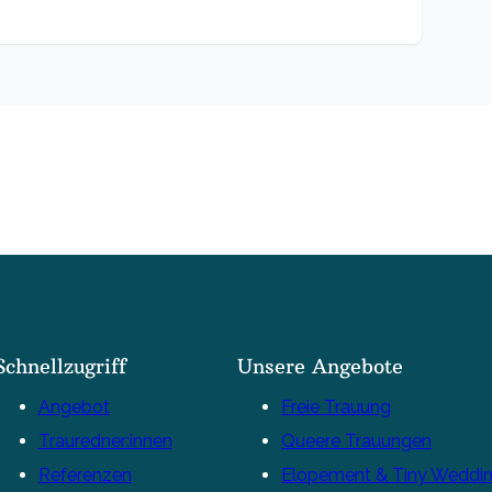
Schnellzugriff
Unsere Angebote
Angebot
Freie Trauung
Trauredner:innen
Queere Trauungen
Referenzen
Elopement & Tiny Weddi