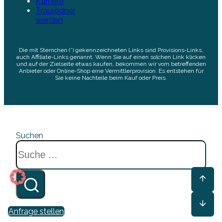
Karriere
Trauredner
werden
Die mit Sternchen (*) gekennzeichneten Links sind Provisions-Links,
auch Affiliate-Links genannt. Wenn Sie auf einen solchen Link klicken
und auf der Zielseite etwas kaufen, bekommen wir vom betreffenden
Anbieter oder Online-Shop eine Vermittlerprovision. Es entstehen für
Sie keine Nachteile beim Kauf oder Preis.
Suchen
Anfrage stellen