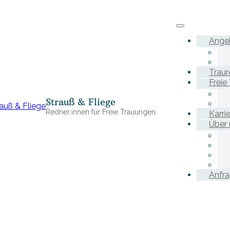
Ange
Traur
Freie
Strauß & Fliege
Redner:innen für Freie Trauungen
Karri
Über 
Anfr