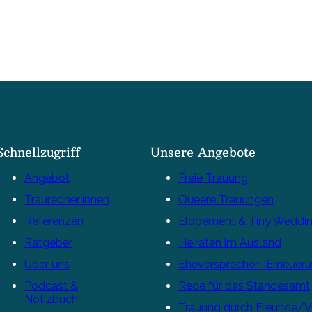
Schnellzugriff
Unsere Angebote
Angebot
Freie Trauung
Trauredner:innen
Queere Trauungen
Referenzen
Elopement & Tiny Weddi
Ratgeber
Heiraten im Ausland
Über uns
Eheversprechen-Erneuer
Podcast &
Rede für das Standesamt
Notizbuch
Trauung durch Freunde/