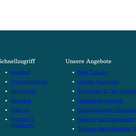
Schnellzugriff
Unsere Angebote
Angebot
Freie Trauung
Trauredner:innen
Queere Trauungen
Referenzen
Elopement & Tiny Weddi
Ratgeber
Heiraten im Ausland
Über uns
Eheversprechen-Erneuer
Podcast &
Rede für das Standesamt
Notizbuch
Trauung durch Freunde/