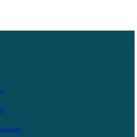
ng
ung
Verwandte