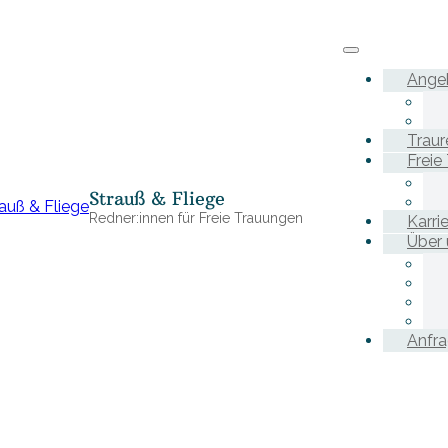
Ange
Traur
Freie
Strauß & Fliege
Redner:innen für Freie Trauungen
Karri
Über 
Anfr