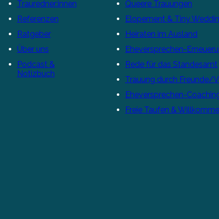
Trauredner:innen
Queere Trauungen
Referenzen
Elopement & Tiny Weddi
Ratgeber
Heiraten im Ausland
Über uns
Eheversprechen-Erneuer
Podcast &
Rede für das Standesamt
Notizbuch
Trauung durch Freunde/
Eheversprechen-Coachin
Freie Taufen & Willkomme