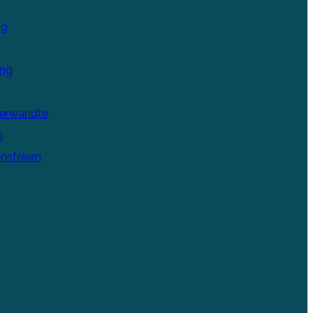
ng
ung
Verwandte
g
nsfeiern