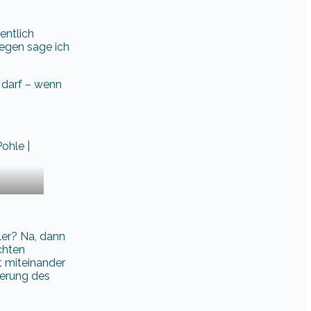
entlich
wegen sage ich
n darf – wenn
ler? Na, dann
chten
t miteinander
terung des