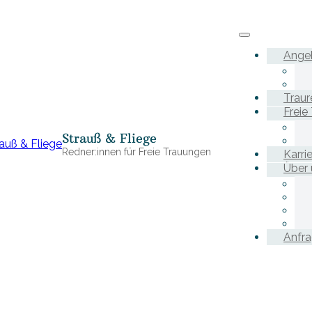
Ange
Traur
Freie
Strauß & Fliege
Redner:innen für Freie Trauungen
Karri
Über 
Anfr