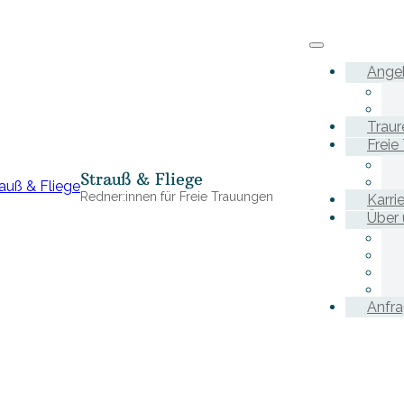
Ange
Traur
Freie
Strauß & Fliege
Redner:innen für Freie Trauungen
Karri
Über 
Anfr