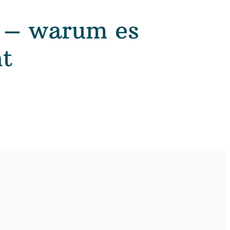
g – warum es
ht